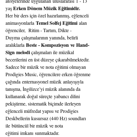
atölyelerinde uygulanan uluslararası 1 - 13 
Erken Dönem Müzik Eğitimidir.
yaş 
Her bir ders için özel hazırlanmış, eğlenceli 
Temel Solfej Eğitimi
animasyonlarla 
 alan 
öğrenciler,  Ritim - Tartım, Dikte - 
Duyma çalışmalarının yanında, belirli 
Beste - Kompozisyon ve Hand- 
aralıklarla 
Sign melodi
 çalışmaları ile müzikal 
becerilerini en üst düzeye çıkarabilmektedir.
Sadece bir müzik ve nota eğitimi olmayan 
Prodigies Music, öğrencilere erken öğrenme 
çağında enternasyonel müzik anlayışıyla 
tanışma, İngilizce’yi müzik alanında da 
kullanarak doğal süreçte yabancı dilini 
pekiştirme, sistematik biçimde ilerleyen 
eğlenceli müfredat yapısı ve Prodigies 
Deskbellerin kusursuz (440 Hz) soundları 
ile bütüncül bir müzik ve nota 
eğitimi imkanı sunmaktadır.