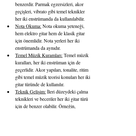
benzerdir. Parmak egzersizleri, akor 
geçişleri, vibrato gibi temel teknikler 
her iki enstrümanda da kullanılabilir.
Nota Okuma:
 Nota okuma yeteneği, 
hem elektro gitar hem de klasik gitar 
için önemlidir. Nota yerleri her iki 
enstrümanda da aynıdır.
Temel Müzik Kuramları:
 Temel müzik 
kuralları, her iki enstrüman için de 
geçerlidir. Akor yapıları, tonalite, ritim 
gibi temel müzik teorisi konuları her iki 
gitar türünde de kullanılır.
Teknik Gelişim:
 İleri düzeydeki çalma 
teknikleri ve beceriler her iki gitar türü 
için de benzer olabilir. Örneğin, 
tapping, hammer-on, pull-off gibi 
gelişmiş teknikler her iki enstrüman 
üzerinde de uygulanabilir. İsimlendirme 
yönünden farklılıklarla karşılaşılabilir.