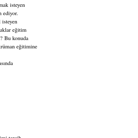
nmak isteyen 
h ediyor. 
 isteyen 
uklar eğitim 
lı? Bu konuda 
strüman eğitimine 
asında 
mi tercih 