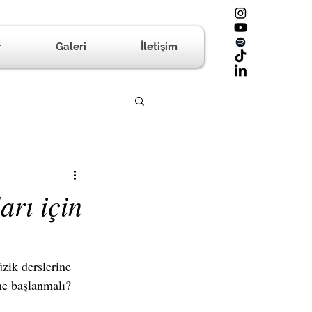
r
Galeri
İletişim
arı için
zik derslerine 
ne başlanmalı?