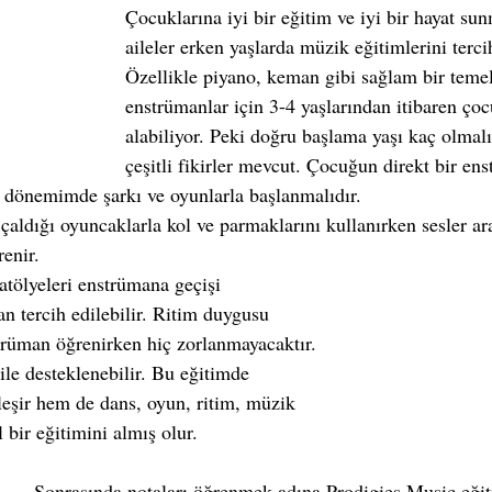
Çocuklarına iyi bir eğitim ve iyi bir hayat su
aileler erken yaşlarda müzik eğitimlerini terci
Özellikle piyano, keman gibi sağlam bir temel
enstrümanlar için 3-4 yaşlarından itibaren çoc
alabiliyor. Peki doğru başlama yaşı kaç olma
çeşitli fikirler mevcut. Çocuğun direkt bir en
k dönemimde şarkı ve oyunlarla başlanmalıdır. 
çaldığı oyuncaklarla kol ve parmaklarını kullanırken sesler ar
enir. 
atölyeleri enstrümana geçişi 
an tercih edilebilir. Ritim duygusu 
rüman öğrenirken hiç zorlanmayacaktır. 
ile desteklenebilir. Bu eğitimde 
eşir hem de dans, oyun, ritim, müzik 
 bir eğitimini almış olur. 
Sonrasında notaları öğrenmek adına Prodigies Music eğiti