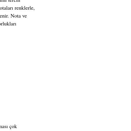
taları renklerle, 
enir. Nota ve 
rlukları 
ması çok 