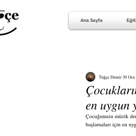
Ana Sayfa
Eğit
Tuğçe Demir
30 Oca
Çocukları
en uygun 
Çocuğunuzu müzik ders
başlamaları için en uy