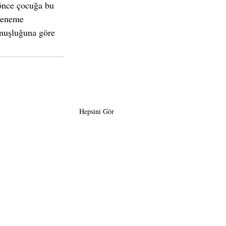
önce çocuğa bu 
 deneme 
unuşluğuna göre 
Hepsini Gör