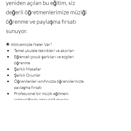
yeniden açılan bu eğitim, siz
değerli öğretmenlerimize müziği
öğrenme ve paylaşma fırsatı
sunuyor.
🌟 
Atölyemizde Neler Var?
Temel ukulele teknikleri ve akorları
Eğlenceli çocuk şarkıları ve ezgileri 
öğrenme
Şarkılı Masallar
Şarkılı Oyunlar
Öğrenilenleri sınıfınızda öğrencilerinizle 
paylaşma fırsatı
Profesyonel bir müzik eğitmeni 
rehberliğinde interaktif dersler
📅 
Dersler Ne Zaman?
Her ayın başında yeni bir dönem başlıyor! 
Yeniden açılan derslerimize katılmak için kayıt 
olmayı unutmayın.
💼 
Kimler Katılabilir?