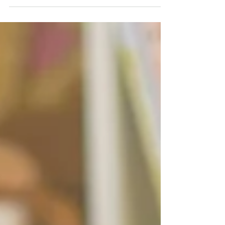
Birçok kişi nota ve teori bilgisi ile enstrüman
çalarken birçok kişi de kulaktan icra etmektedir.
Ancak nota bilmenin birçok avantajı...